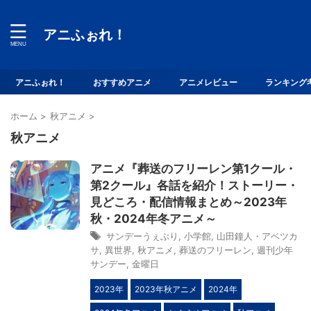
アニふぉれ！
アニふぉれ！
おすすめアニメ
アニメレビュー
ランキング
ホーム
>
秋アニメ
>
秋アニメ
アニメ『葬送のフリーレン第1クール・
第2クール』各話を紹介！ストーリー・
見どころ・配信情報まとめ～2023年
秋・2024年冬アニメ～
サンデーうぇぶり
,
小学館
,
山田鐘人・アベツカ
サ
,
異世界
,
秋アニメ
,
葬送のフリーレン
,
週刊少年
サンデー
,
金曜日
2023年
2023年秋アニメ
2024年