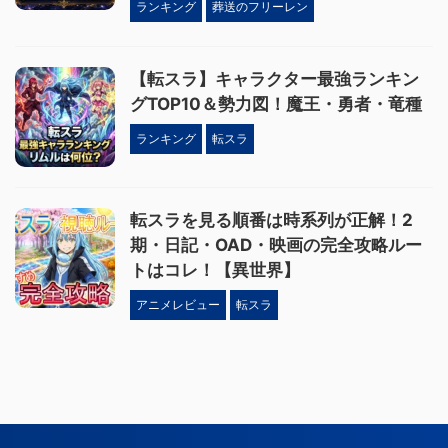
ランキング
葬送のフリーレン
【転スラ】キャラクター最強ランキン
グTOP10＆勢力図！魔王・勇者・竜種
ランキング
転スラ
転スラを見る順番は時系列が正解！2
期・日記・OAD・映画の完全攻略ルー
トはコレ！【異世界】
アニメレビュー
転スラ